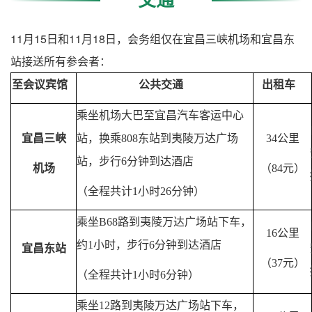
11月15日和11月18日，会务组仅在宜昌三峡机场和宜昌东
站接送所有参会者：
至会议宾馆
公共交通
出租车
乘坐机场大巴至宜昌汽车客运中心
宜昌三峡
站，换乘
808
东站到夷陵万达广场
34
公里
站，步行
6
分钟到达酒店
机场
（
84
元）
（全程共计
1
小时
26
分钟）
乘坐
B68
路到夷陵万达广场站下车，
16
公里
约
1
小时，步行
6
分钟到达酒店
宜昌东站
（
37
元）
（全程共计
1
小时
6
分钟）
乘坐
12
路到夷陵万达广场站下车，