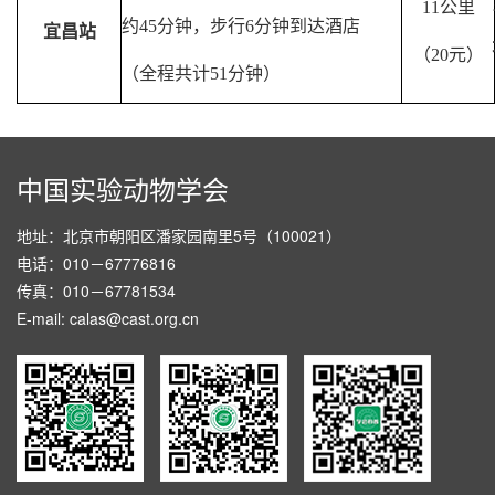
11
公里
约
45
分钟，步行
6
分钟到达酒店
宜昌站
（
20
元）
（全程共计
51
分钟）
中国实验动物学会
地址：北京市朝阳区潘家园南里5号（100021）
电话：010－67776816
传真：010－67781534
E-mail: calas@cast.org.cn