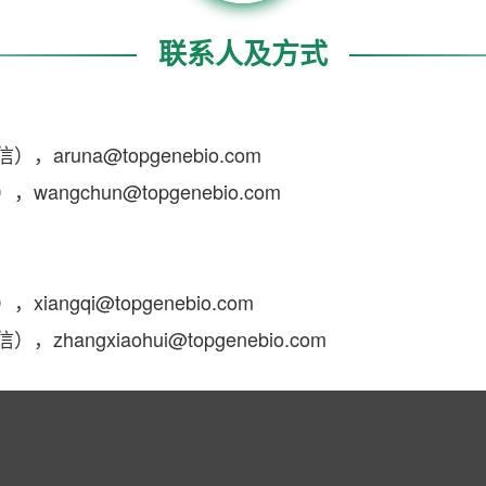
联系人及方式
，aruna@topgenebio.com
wangchun@topgenebio.com
iangqi@topgenebio.com
zhangxiaohui@topgenebio.com